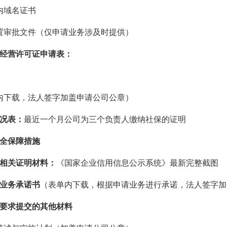
内
域名证书
置审批文件（仅申请业务涉及时提供）
经营许可证申请表
：
内下载，
法人
签字
加盖申请公司公章
）
况表
：
最近一个月
公司为
三个负责人
缴纳社保
的
证明
全保障措施
相关证明材料
：
《国家企业信用信息公示系统》最新完整截图
业务承诺书
（
表单内下载，
根据申请业务进行承诺，法人
签字
加
要求提交的其他材料