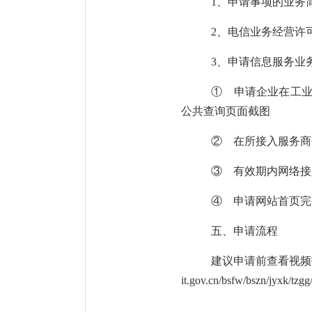
1
、申请事项的业务
2
、电信业务经营许
3
、申请
信息服务业
①
申请企业在工
公共查询页面截图
②
在所接入服务商
③
有效期内
网络接
④
申请网站首页
完
五、
申请流程
建议申请前查看
视频
it.gov.cn/bsfw/bszn/jyxk/tz