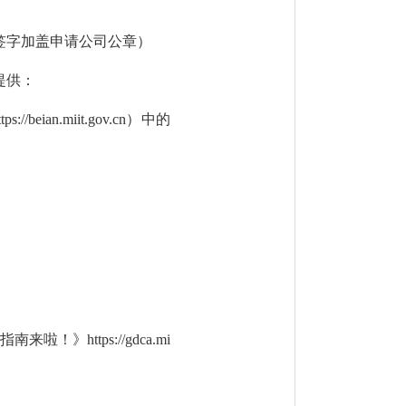
签字
加盖申请公司公章
）
提供：
ttps://beian.miit.gov.cn
）中的
指南来啦！》
https://gdca.mi