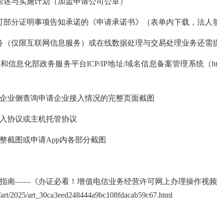
简述与实施计划
（
加盖申请公司公章）
可部分证明事项告知承诺的《申请承诺书》
（
表单内下载，
法人
务（仅限互联网信息服务）或在线数据处理与交易处理业务
还需
业和信息化部政务服务平台
ICP/IP
地址
/
域名信息备案管理系统（
h
企业侧查询申请企业接入情况的完整页面截图
入协议或主机托管协议
整
截图或申请
App
内各部分截图
指南
——
《办证必看！增值电信业务经营许可网上办理操作视频
gg/art/2025/art_30ca3eed248444a9bc108fdacab59c67.html