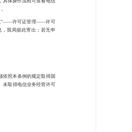
，
具体操作流程可查看
电信
》
。
”
——
许可证管理
——许可
息，我局据此寄出；
若无申
须依照本条例的规定取得国
。未取得电信业务经营许可