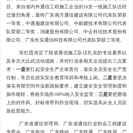
目。来自省内外通信工程施工企业的
16
支一线施工队伍
经
过
激烈角逐，
最终广东南方通信建设有限公司代表队荣获
一等奖，
中通服建设有限公司、中邮建技术有限公司
代表
队
荣获二等奖，
润建股份有限公司、中企科信技术股份有
限公司、广东长实通信科技有限公司代表队
荣获三等奖。
张红霞
肯定了我省通信施工队伍扎实的专业素养以
及本次大比武活动成效，并对行业各相关企业提出三点要
求：
一是
要扛起安全生产主体责任，落实全员安全生产责
任制，常态化抓实安全教育培训和考核上岗。
二是
要坚决
落实有限空间作业新国标要求，建立健全安全管理制度和
操作规程，将相关场所
100%
纳入安全监管；
三是
要把赛场
上的好作风、好标准带到作业现场，切实提高从业人员应
急处置能力。
广东省通信管理局、广东省通信行业协会工程建设
专委会、广东电信、广东移动、广东联通、广东铁塔、广