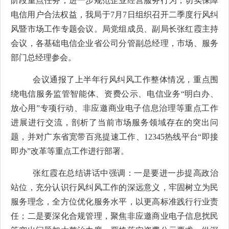
阶段重点任务，
进一步规范企业经营服务行为，切实保障
电信用户合法权益，我局于
7
月
7
日
组织
召开二季度行风纠
风暨市场
工作专题
会议。局党组成员、副局长张红霞主持
会议，各基础电信企业省公司分管副总经理，市场、
服务
部门
总经理
参会。
会议通报了上半年行风纠风工作
整体
情况
，
重点围
绕电信服务监管智能体
、
资费公示、电信业务
“明白办、
放心用”
专项行动
、非应邀商业电子信息治理等重点工作
进展
进行交流
，
剖析了当前市场服务领域存在的突出问
题，并对广东省宽带百兆提速工作
、
12345
热线平台
“即接
即办”改革
等重点工作进行部署。
张红霞
在总结讲话中强调：一是
要进一步提高政治
站位，
充分
认识行风纠风工作的
深远意义
，
牢固树立为民
服务理念，全方位优化
服务
水平，
以更高标准践行行业责
任；二是要
深化
合规管理，聚焦非应邀
商业电子信息
扰民