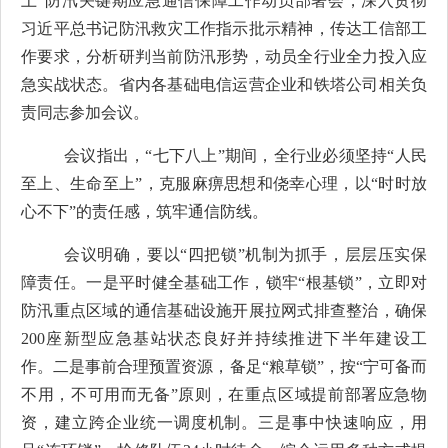
上”防汛关键期应急通信保障工作动员部署会，深入贯彻
习近平总书记防汛救灾工作指示批示精神，传达工信部工
作要求，分析研判当前防汛形势，动员全行业全力投入应
急实战状态。
省内各基础电信运营企业和铁塔公司相关负
责同志参加会议。
会议指出，
“七下八上”期间，全行业必须坚持“人民
至上、生命至上”，克服麻痹思想和侥幸心理，以“时时放
心不下”的责任感，筑牢通信防线。
会议明确，要以
“四把锁”机制为抓手，层层压实保
障责任。一是平时健全基础工作，锁牢“根基锁”，立即对
防汛重点区域的通信基础设施开展拉网式排查整治，确保
200
座新型应急基站状态良好并持续推进下半年建设工
作。二是事前合理预置资源，备足“粮草锁”，按“宁可备而
不用，不可用而无备”原则，在重点区域提前部署应急物
资，建立跨企业统一调度机制。三是事中快速响应，用