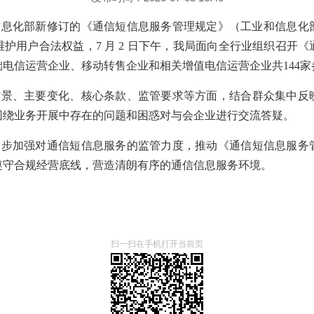
信息化部新修订的《通信短信息服务管理规定》（工业和信息化
维护用户合法权益，
7
月
2
日下午，我局
面向
全
行业组织
召开《
础电信
运营企业
、移动转售企业和
相关
增值电信
运营
企业
共
144
家
背景、
主要变化、核心条款
、
监管要求等方面，结合群众集中反
围绕业务开展中存在的问题和困惑对与会企业进行交流答疑
。
一步加强对通信短信息服务的监管力度，推动
《通信短信息服务
遵守合规经营底线，营造清朗有序的通信信息服务环境
。
扫一扫在手机打开当前页