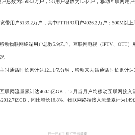
用户总数为
5
598.3
万户
，
5G
用户总数为
1.
3
亿
户，移动互联网用户
。
定宽带用户
5
139.2
万户，其中
FTTH/O
用户
49
26.2
万户；
500M
以上
移动
物联网终端用户总数
5.9
亿户。
互联网电视（
IPTV
、
OTT
）
况
主叫通话时长累计达
1
21.1
亿分钟
，
移动来去话通话时长累计达
互联网流量累计达
4
60.5
亿
G
B
，
12
月当月户均移动互联网接入
达
2012.7
亿
G
B
，同比增长
16.8
%
。物联网终端接入流量累计为
149
扫一扫在手机打开当前页