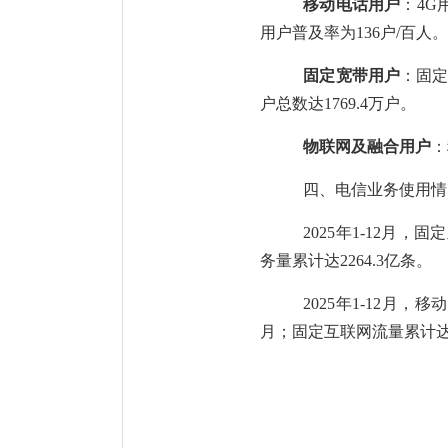
移动
电话
用户
：
4G
用户普及率为
13
6
户
/
百人
固定宽带用户
：固
户总数达
17
69.4
万户。
物联网及融合用户
：
四
、电信业务使用情
2025
年
1-1
2
月，固定
务量累计达
2
264.3
亿条。
2025
年
1-1
2
月，移动
月
；
固定互联网流量累计