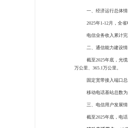
一、经济运行总体情
202
5
年
1
-
12
月，
全省
电信业务收入累计完
二
、通信能力建设情
截至
20
25
年底
，
光缆
万公里、
3
65.1
万公里。
固定宽带接入端口总
移动电话基站总数为
三
、电信用户发展情
截至
20
25
年底
，
电话