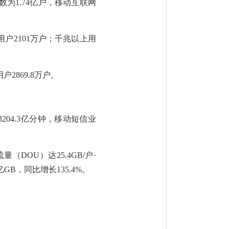
数为
1.7
4
亿户，移动互联网
用户
210
1
万户；千兆以上用
用户
2
8
69.8
万户。
3204.3
亿分钟
，
移动短信业
流量（
DOU
）
达
2
5.4
GB/
户
·
亿
G
B
，同比增长
1
35.4
%
。