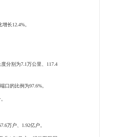
比增长
12.4
%
。
长度分别为
7.1
万公里、
117.4
入端口的比例为
9
7
.
6
%
。
个。
67.6
万户、
1
.92
亿
户
。