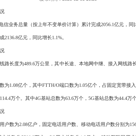
况
电信业务总量
（按上年不变单价计算）
累计完
成
2056.1
亿元，同
成
2136.8
亿元，同比增长
1.1
%
。
况
线路长度为
48
9.6
万公里，其中长途、本地网中继、接入网线路
数为
1
.
0
8
亿
个，其中
FTTH/O
端口数为
1
.
0
5
亿
个，占固定宽带接
11
4
.
4
万个。其中
4G
基站总数为
63.
6
万个
，
5G
基站总数为
4
4.4
万
况
用户数
为
2.0
8
亿户，固定电话用户数、移动电话用户数分别为
15