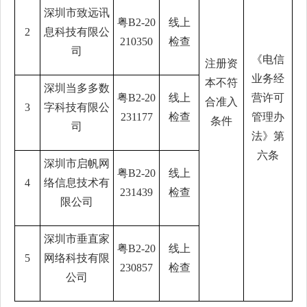
深圳市致远讯
粤
B2-20
线上
2
息科技有限公
210350
检查
司
《电信
注册资
业务经
本不符
深圳当多多数
粤
B2-20
线上
营许可
合准入
3
字科技有限公
231177
检查
管理办
条件
司
法》第
六条
深圳市启帆网
粤
B2-20
线上
4
络信息技术有
231439
检查
限公司
深圳市垂直家
粤
B2-20
线上
5
网络科技有限
230857
检查
公司