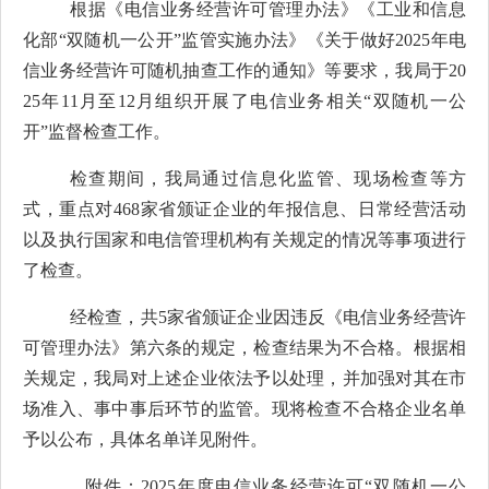
根据《电信业务经营许可管理办法》《工业和信息
化部
“
双随机一公开
”
监管实施办法》《关于做好
202
5
年电
信业务经营许可随机抽查工作的通知》等要求，我局于
20
2
5
年
11
月至
1
2
月组织开展了电信业务相关
“
双随机一公
开
”
监督检查工作。
检查期间，我局
通过
信息化监管、现场检查
等
方
式，重点对
468
家省颁证企业
的
年报信息、日常经营活动
以及执行
国家和电信管理机构有关规定
的
情况等事项进行
了
检查。
经检查
，
共
5
家省颁证企业
因违反
《电信业务经营许
可管理办法》第六条
的规定，检查结果为不合格
。
根据相
关规定，
我局对上述企业
依法予以处理，并
加强
对其在市
场准入、事中事后
环节的
监管。现将检查不合格企业名单
予以
公布
，
具体
名单详见附件。
附件：
2025
年度电信业务经营许可“双随机一公