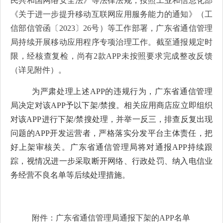
民共和国
网络安全法》等法律法规，按照工业和信息化部
《关于进一步提升移动互联网应用服务能力的通知》（工
信部信管函〔
2023
〕
26
号
）
等工作部署，广东省通信管理
局
持续开展移动应用程序专项治理工作。截至通报规定时
限，经核查复检，尚有
2
款
APP
未按照要求完成整改反馈
（详见附件）。
为严肃处理上述
APP
的违规行为，广东省通信管理
局
决定对
该
APP
予以下架
/
禁搜
。相关应用商店应立即组织
对
该
APP
进行下架
/
禁搜
处理，并举一反三，排查反复出现
问题的
APP
开发运营者，严格落实分发平台主体责任，把
好上架审核关。
广东省通信管理局将对通报
APP
持续跟
踪，视情况进一步采取断开网络、行政处罚、纳入电信业
务经营不良名单等后续处理措施。
附件：广东省通信管理局通报
下架的
APP
名单