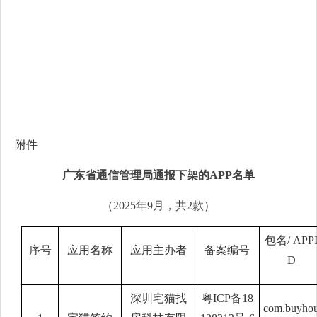
附件
广东省通信管理局通报
下架的
APP
名单
（
202
5
年
9
月，共
2
款）
包名
/ APP
序号
应用名称
应用主办者
备案编号
D
深圳宅猫找
粤
ICP备18
com.buyho