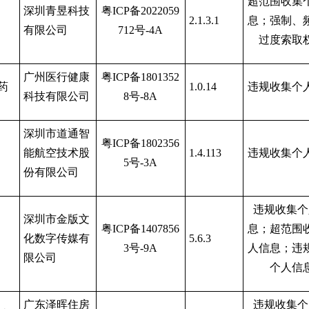
超范围收集
深圳青昱科技
粤
ICP备2022059
2.1.3.1
息；强制、
有限公司
712号-4A
过度索取
广州医行健康
粤
ICP备1801352
药
1.0.14
违规收集个
科技有限公司
8号-8A
深圳市道通智
粤
ICP备1802356
能航空技术股
1.4.113
违规收集个
5号-3A
份有限公司
违规收集个
深圳市金版文
粤
ICP备1407856
息；超范围
化数字传媒有
5.6.3
3号-9A
人信息；违
限公司
个人信
广东泽晖住房
违规收集个