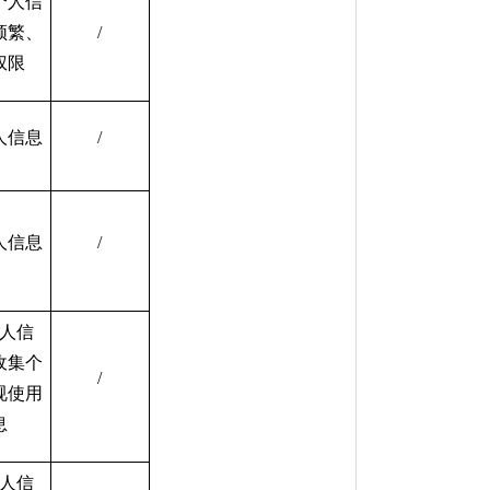
个人信
频繁、
/
权限
人信息
/
人信息
/
人信
收集个
/
规使用
息
人信