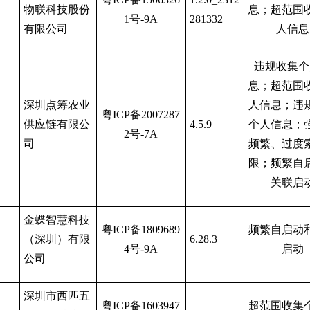
物联科技股份
息；超范围
1号-9A
281332
有限公司
人信息
违规收集个
息；超范围
深圳点筹农业
人信息；违
粤
ICP备2007287
供应链有限公
4.5.9
个人信息；
2号-7A
司
频繁、过度
限；频繁自
关联启
金蝶智慧科技
粤
ICP备1809689
频繁自启动
（深圳）有限
6.28.3
4号-9A
启动
公司
深圳市西匹五
粤
ICP备1603947
超范围收集