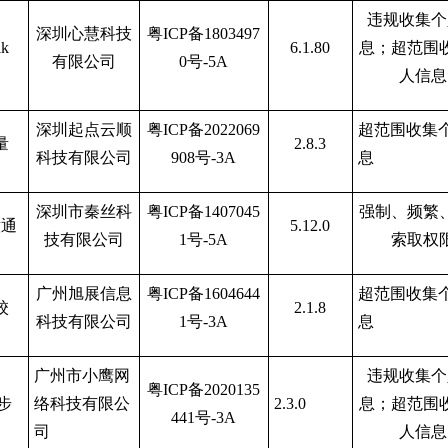
违规收集个
深圳心慧科技
粤
ICP备1803497
lk
6.1.80
息；超范围
有限公司
0号-5A
人信息
深圳起点云顺
粤
ICP备2022069
超范围收集
量
2.8.3
科技有限公司
908号-3A
息
深圳市秦丝科
粤
ICP备1407045
强制、频繁
意通
5.12.0
技有限公司
1号-5A
索取权
广州旭展信息
粤
ICP备1604644
超范围收集
校
2.1.8
科技有限公司
1号-3A
息
广州市小鹰网
违规收集个
粤
ICP备2020135
步
络科技有限公
2.3.0
息；超范围
441号-3A
司
人信息