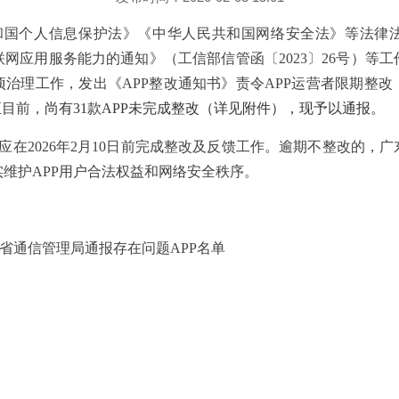
和国个人信息保护法》《中华人民共和国网络安全法》等法律
联网应用服务能力的通知》（工信部信管函〔
2023
〕
26
号）等工
项治理工作，发出《
APP
整改
通知书》责令
APP
运营者限期整改
至目前，
尚有
31
款
APP
未完成整改（详见附件），现予以通报。
应在
202
6
年
2
月
10
日前完成整改及反馈工作。逾期不整改的，广
实维护
APP
用户合法权益和网络安全秩序。
省通信管理局通报存在问题
APP
名单