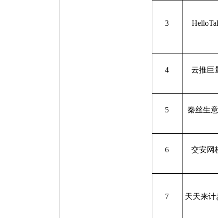
3
HelloTa
4
云推巨
5
秦丝生
6
交安网
7
天天来计