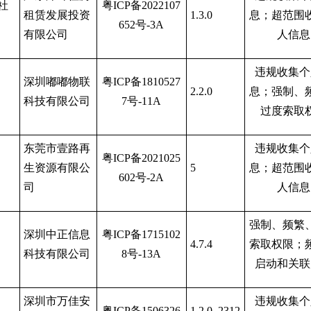
社
粤
ICP备2022107
租赁发展投资
1.3.0
息；超范围
652号-3A
有限公司
人信息
违规收集个
深圳嘟嘟物联
粤
ICP备1810527
2.2.0
息；强制、
科技有限公司
7号-11A
过度索取
东莞市壹路再
违规收集个
粤
ICP备2021025
生资源有限公
5
息；超范围
602号-2A
司
人信息
强制、频繁
深圳中正信息
粤
ICP备1715102
4.7.4
索取权限；
科技有限公司
8号-13A
启动和关联
深圳市万佳安
违规收集个
粤
ICP备1506326
1.2.0_2312