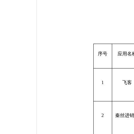
序号
应用名
1
飞客
2
秦丝进