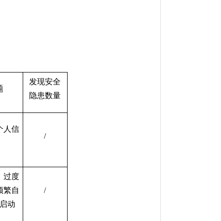
发现安全
题
隐患数量
个人信
/
、过度
频繁自
/
启动