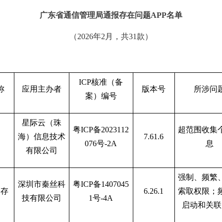
广东省通信管理局通报存在问题
APP
名单
（
202
6
年
2
月，共
31
款）
ICP核准（备
称
应用主办者
版本号
所涉问
案）编号
星际云（珠
粤
ICP备2023112
超范围收集
海）信息技术
7.61.6
076号-2A
息
有限公司
强制、频繁
深圳市秦丝科
粤
ICP备1407045
销存
6.26.1
索取权限；
技有限公司
1号-4A
启动和关联