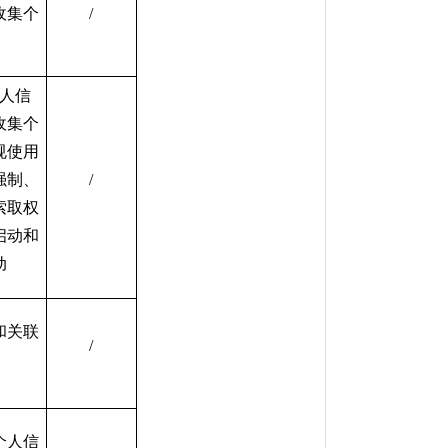
收集个
/
人信
收集个
规使用
强制、
/
索取权
启动和
动
和关联
/
个人信