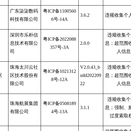
广东柒柒数码
粤
ICP备1100560
3.6.2
违规收集个
科技有限公司
6号-14A
深圳市乐朴信
违规收集个
粤
ICP备2022088
息技术有限公
2.0.0
息；超范围
357号-3A
司
人信息
珠海太川云社
V2.0.43_b
违规收集个
粤
ICP备1021312
区
区技术股份有
uild202209
息；超范围
8号-12A
限公司
22
人信息
违规收集个
珠海航展集团
粤
ICP备0508189
3.1.1
息；强制、
有限公司
4号-13A
过度索取