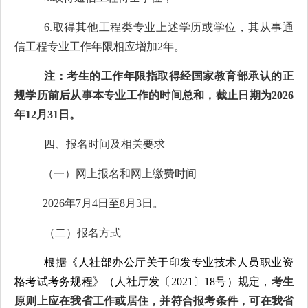
6.
取得其他工程类专业上述学历或学位，其从事通
信工程专业工作年限相应增加
2
年。
注：考生的工作年限指取得经国家教育部承认的正
规学历
前后从事本专业工作的时间总和，截止日
期为
202
6
年
12
月
31
日。
四、报名时间及相关要求
（一）网上报名和网上缴费时间
202
6
年
7
月
4
日至
8
月
3
日。
（二）报名方式
根据《人社部办公厅关于印发专业技术人员职业资
格考试考务规程》（人社厅发〔
2021
〕
18
号）规定，
考生
原则上应在我省工作或居住，并符合报考条件，可在我省