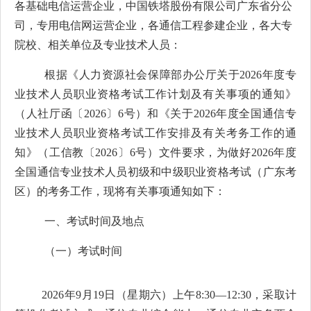
各基础电信运营企业，中国铁塔股份有限公司广东省分公
司，专用电信网运营企业，
各
通信
工程参建
企业，各大专
院校、相关单位及专业技术人员：
根
据《人力资源社会保障部办公厅关于
2026
年度专
业技术人员职业资格考试工作计划及有关事项的通知》
（人社厅函〔
2026
〕
6
号）和《关于
2026
年度全国通信专
业技术人员职业资格考试工
作安排及有关
考务工作
的通
知》（工信教〔
202
6
〕
6
号）文件要求，为做好
202
6
年度
全国通信专业技术人员初级和中级职业
资格
考试（广东考
区）的考务工作，现将有关事项通知如下：
一、考试时间及地点
（一）考试时间
202
6
年
9
月
19
日（星期六）上午
8:30—12:30
，采取计