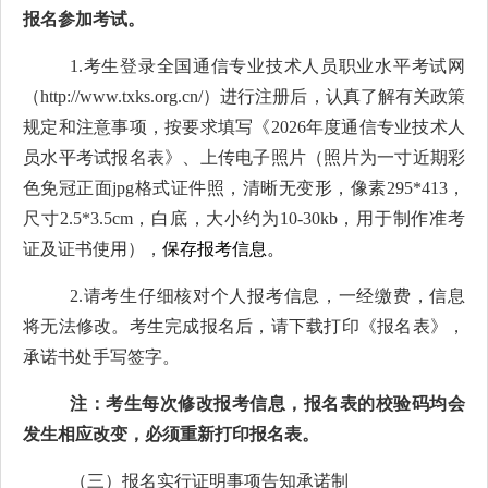
报名参加考试。
1.
考生登录全国通信专业技术人员职业水平考试网
（
http://www.txks.org.cn/
）进行注册后，认真了解有关政策
规定和注意事项，按要求填写《
2026
年度通信专业技术人
员水平考试报名表》、上传电子照片（照片为一寸近期彩
色免冠正面
jpg
格式证件照，清晰无变形，像素
295*413
，
尺寸
2.5*3.5cm
，白底，大小约为
10-30kb
，用于制作准考
证及证书使用），
保存报考信息。
2.
请考生仔细核对个人报考信息，一经缴费，信息
将无法修改。考生完成报名后，请下载打印《报名表》
，
承诺书处手写签字
。
注：考生每次修改报考信息，报名表的校验码均会
发生相应改变，必须重新打印报名表。
（三）报名实行证明事项告知承诺制