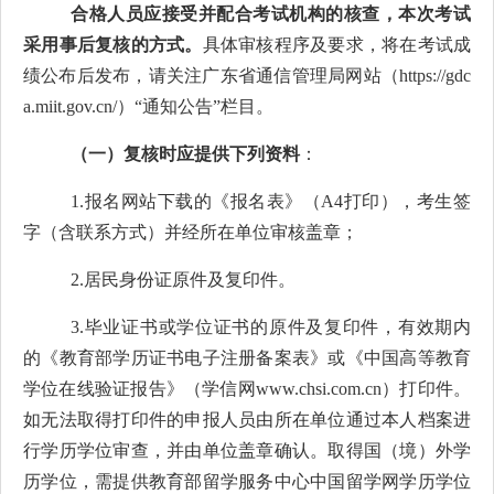
合格人员应接受并配合考试机构的核查，本次考试
采用
事后复核
的方式。
具体审核程序及要求，将在考试成
绩公布后发布，请关注广东省通信管理局网站（
https://gdc
a.miit.gov.cn/
）
“
通知公告
”
栏目。
（一）复核时应提供下列资料
：
1.
报名网站下载的《报名表》（
A4
打印），考生签
字（含联系方式）并经所在单位审核盖章；
2.
居民身份证原件及复印件。
3.
毕业证书
或学位证书
的原件及复印件，有效期内
的《教育部学历证书电子注册备案表》或《中国高等教育
学位在线验证报告》（学信网
www.chsi.com.cn
）打印件。
如无法取得打印件的申报人员由所在单位通过本人档案进
行学历学位审查，并由单位盖章确认。取得国（境）外学
历学位，需提供教育部留学服务中心中国留学网学历学位