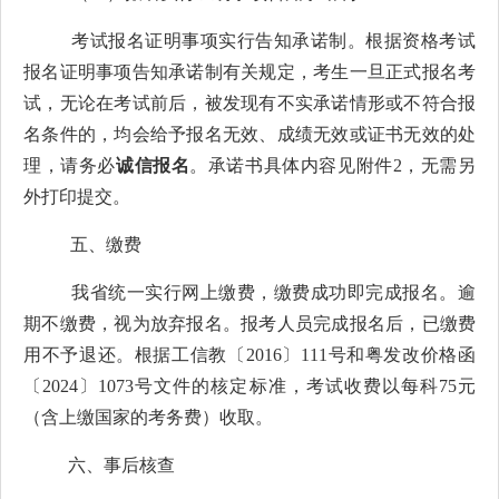
考试报名证明事项实行告知承诺制。根据资格考试
报名证明事项告知承诺制有关规定，考生一旦正式报名考
试，无论在考试前后，被发现有不实承诺情形或不符合报
名条件的，均会给予报名无效、成绩无效或证书无效的处
理，请务必
诚信报名
。承诺书具体内容见附件
2
，无需另
外打印提交。
五、
缴费
我省统一实行网上缴费，缴费成功即完成报名。逾
期不缴费，视为放弃报名。报考人员完成报名后，已缴费
用不予退还。根据工信教〔
2016
〕
111
号和粤发改价格函
〔
2024
〕
1073
号文件的核定标准，考试收费以每科
75
元
（含上缴国家的考务费）收取。
六、
事后核查