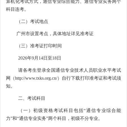
算
机化考试方式，通信专业综合能力、通信专业实务两个
科目连考。
（二）考试地点
广州市设置考点，具体地址详见准考证
（三）
准考证打印
时间
202
6
年
9
月
14
日至
18
日
请各考生登录全国通信专业技术人员职业水平考试
网（
http://www.txks.org.cn/
）自行下载打印准考证和考试须
知。
二、考试科目
（一）初级资格考试科目包括
“
通信专业综合能
力
”
和
“
通信专业实务
”
两个科目，初级不分专业。