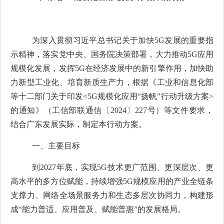
为
深入贯彻习近平总书记关于加快
5G
发展的重要指
示精神，
落实党中央、国务院决策部署，大力推动
5G
应用
规模化发展，发挥
5G
在经济发展中的新引擎作用，加快助
力新型工业化、培育新质生产力，根据《工业和信息化部
等十二部门关于印发
<5G
规模化应用“扬帆”行动升级方案
>
的通知》（工信部联通信〔
2024
〕
227
号）等文件要求，
结合广东发展实际，制定本行动方案。
一、主要目标
到
2027
年底，实现
5G
技术更广范围、更深层次、更
高水平的多方位赋能，持续增强
5G
规模应用的产业全链条
支撑力、网络全场景服务力和生态多层次协同力，构建形
成“能力普适、应用普及、赋能普惠”的发展格局。