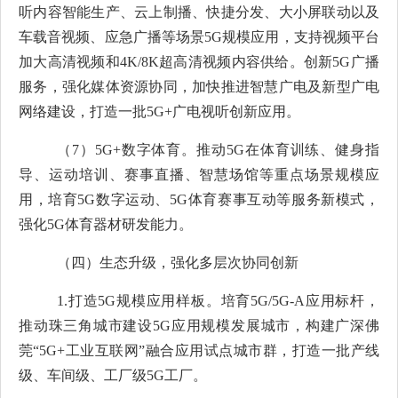
听内容智能生产、云上制播、快捷分发、大小屏联动以及
车载音视频、应急广播等场景
5G
规模应用，支持视频平台
加大高清视频和
4K/8K
超高清视频内容供给。创新
5G
广播
服务，强化媒体资源协同，加快推进智慧广电及新型广电
网络建设，打造一批
5G+
广电视听创新应用。
（
7
）
5G+
数字体育。推动
5G
在体育训练、健身指
导、运动培训、赛事直播、智慧场馆等重点场景规模应
用，培育
5G
数字运动、
5G
体育赛事互动等服务新模式，
强化
5G
体育器材研发能力。
（四）
生态升级，强化多层次协同创新
1.
打造
5G
规模应用样板。
培育
5G/5G-A
应用标杆，
推动珠三角城市建设
5G
应用规模发展城市，构建广深佛
莞“
5G+
工业互联网”融合应用试点城市群，打造一批产线
级、车间级、工厂级
5G
工厂。