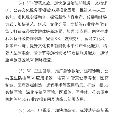
（
4
）
5G+
智慧文旅。加快旅游治理和服务、文物保
护、公共文化服务等领域
5G
规模化应用。推进
5G
与人工
智能、虚拟现实等融合，探索新型内容生产、传播和体验
方式，加快演艺、娱乐、文化会展、文博等行业数字化转
型，打造沉浸式文旅体验新场景。加强
5G
应用、内容生成
和装备升级协同创新，完善
XR
、虚拟交互、智能文化装
备等产业链，提升文化装备智能化水平和产业化能力。增
强大型演唱会、音乐节等演出现场
5G
通信服务能力
，
加强
重点旅游区域
5G
网络覆盖
。
（
5
）
5G+
卫生健康。推广急诊救治、远程诊断、公
共卫生防控等
5G
应用场景，培育
5G
智慧健康养老、医药
制造、医疗器械制造、远程手术等应用场景。打造一批
5G
智慧医院，深化多院区医院、医联体、医共体、公共卫生
机构等的
5G
行业虚拟专网及边缘云部署应用。
（
6
）
5G+
广电视听。加快超高清、沉浸式等高新视