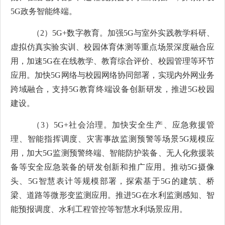
5G
政务智能终端。
（
2
）
5G+
数字教育。
加强
5G
与室外实践教学科研、
虚拟仿真实验实训、校园体育体测等重点场景深度融合应
用，加速
5G
在
在线教学、教育综合评价、校园管理等环节
应用。加快
5G
网络与校园网络协同部署，实现内外网业务
跨域融合，支持
5G
教育终端设备创新研发，推进
5G
校园
建设。
（
3
）
5G+
社会治理。加快安全生产、应急救援管
理、智能指挥调度、灾害事故监测预警等场景
5G
规模应
用，加大
5G
监测预警终端、智能防护装备、无人化救援装
备等安全应急装备的研发创新和推广应用。推动
5G
摄像
头、
5G
智慧表计等规模部署，探索基于
5G
的建筑、桥
梁、道路等微形变监测应用。推进
5G
在水利监测感知、智
能预报调度、水利工程管控等智慧水利场景应用。