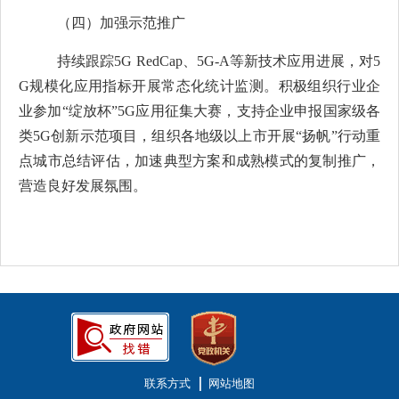
（
四
）
加强
示范推广
持续跟踪
5G RedCap
、
5G-A
等新技术应用进展，对
5
G
规模化应用指标开展常态化统计监测。积极组织行业企
业参加
“
绽放杯
”5G
应用征集大赛，
支持企业申报国家
级
各
类
5G
创新示范项目
，组织各地级以上市开展
“扬帆”行动重
点城市总结评估，
加速典型方案和成熟模式的复制推广，
营造良好发展氛围。
联系方式
网站地图