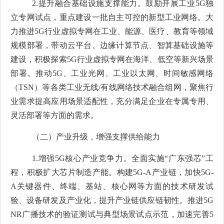
2.
提升融合基础设施支撑能力
。
鼓励开展工业
5G
独
立专网试点
，重点建设一批自主可控的新型工业网络。
大
力推进
5G
行业虚拟专网在工业、能源、医疗、教育等领域
规模部署，带动云平台、边缘计算节点、智算基础设施等
建设，
积极
探索
5G
行业虚拟专网在海洋、低空等新兴场景
部署。推动
5G
、工业光网、工业以太网、时间敏感网络
（
TSN
）等各类工业无线
/
有线网络技术融合组网，聚
焦行
业需求提高应用场景适配性，充分满足企业在专属专用、
灵活部署等方面的需求。
（二）
产业升级，增强支撑供给
能力
1.
增强
5G
核心产业竞争力。全面实施“广东强芯”工
程，积极扩大芯片制造产能。构建
5G-A
产业链，加快
5G-
A
关键器件、终端、基站、核心网等方面的技术研发试
验、设备研发及产业化，提升产业链供应链韧性。推进
5G
NR
广播技术的验证测试与典型场景试点示范，加速完善
5