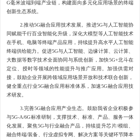
G
毫米波端到端产业链，构建面向多元化应用场景的终端
创新生态系统。
2.
推动
5G
融合应用技术发展。推进
5G
与人工智能协
同赋能千行百业智能化升级，深化大模型等人工智能技术
在手机、电脑等终端产品应用，持续提升高水平人工智能
终端供给能力。促进
5G
与人工智能、边缘计算、云计算、
大数据等数字技术全面协同与系统创新，加快
5G+
北斗在
定位、授时等领域的性能提升与推广应用。加强供需对
接，鼓励企业开展跨领域应用场景开放和技术联合创新，
健全重点行业
5G
融合应用标准体系，加速
5G
融合应用技
术研发。
3.
完善
5G
融合应用产业生态。鼓励我省企业积极参
与
5G-A/6G
标准研制，支撑技术、标准、产品、服务一体
化发展。聚焦
5G
与行业融合产品，持续提升芯片
/
模组、
融合终端
/
装备、行业虚拟专网、解决方案等关键环节降本