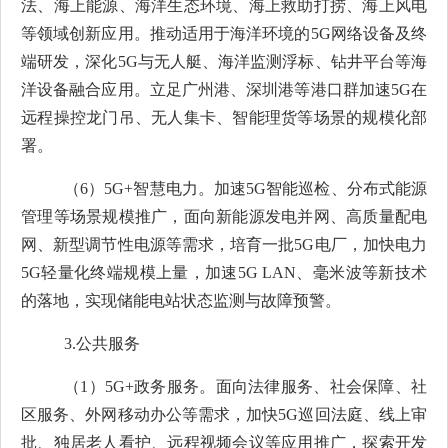
法、海上能源、海洋生态环境、海上救助打捞
、
海上风电
等领域创新应用。推动适用于海洋环境的
5G
网络设备及终
端研发，深化
5G
与无人艇、海洋监测浮标、钻井平台等海
洋设备融合应用。立足广州港、深圳港
等港口群
加速
5G
在
远程操控龙门吊、无人集卡、智能理货等场景的规模化部
署
。
（
6
）
5G+
智慧电力。加速
5G
智能巡检、分布式能源
管理等场景规模推广
，
面向新能源发电并网、高质量配电
网、新型调节性电源等需求，培育一批
5G
电厂，加快电力
5G
轻量化终端规模上量
，加速
5G
LAN
、毫米波等新技术
的落地，
实现储能电站状态监测与故障预警。
3.
公共服务
（
1
）
5G+
政务服务。
面向法律服务、社会保障、社
区服务、外网移动办公等需求，加快
5G
巡回法庭、线上审
批、独居老人看护、远程视频会议等应用推广，探索开发