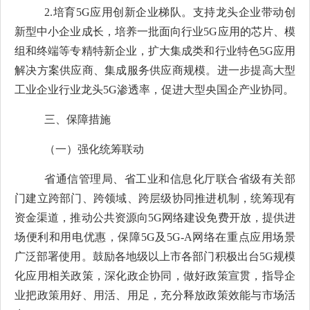
2.
培育
5G
应用创新企业梯队。支持龙头企业带动创
新型中小企业成长，培养一批面向行业
5G
应用的芯片、模
组和终端等专精特新企业，扩大集成类和行业特色
5G
应用
解决方案供应商、集成服务供应商规模。进一步提高大型
工业企业行业龙头
5G
渗透率，促进大型央国企产业协同。
三、保障措施
（一）强化统筹联动
省通信管理局、省工业和信息化厅联合省级有关部
门
建立跨部门、跨领域、跨层级协同推进机制，统筹现有
资金渠道，推动公共资源向
5G
网络建设免费开放，提供进
场便利和用电优惠，保障
5G
及
5G-A
网络在重点应用场景
广泛部署使用。鼓励各地级以上市
各部门
积极出台
5G
规模
化应用相关政策，深化政企协同，做好政策宣贯，指导企
业把政策用好、用活、用足，充分释放政策效能与市场活