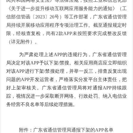
民共和国
网络安全法》等法律法规，按照工业和信息化部
《关于进一步提升移动互联网应用服务能力的通知》（工
信部信管函〔
2023
〕
26
号
）
等工作部署，广东省通信管理
局
持续开展移动应用程序专项治理工作。截至通报规定时
限，经核查复检，尚有
2
款
APP
未按照要求完成整改反馈
（详见附件）。
为严肃处理上述
APP
的违规行为，广东省通信管理
局
决定对
该
APP
予以下架
/
禁搜
。相关应用商店应立即组织
对
该
APP
进行下架
/
禁搜
处理，并举一反三，排查反复出现
问题的
APP
开发运营者，严格落实分发平台主体责任，把
好上架审核关。
广东省通信管理局将对通报
APP
持续跟
踪，视情况进一步采取断开网络、行政处罚、纳入电信业
务经营不良名单等后续处理措施。
附件：广东省通信管理局通报
下架的
APP
名单