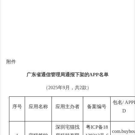
附件
广东省通信管理局通报
下架的
APP
名单
（
202
5
年
9
月，共
2
款）
包名
/ APP
序号
应用名称
应用主办者
备案编号
D
深圳宅猫找
粤
ICP备18
com.buyho