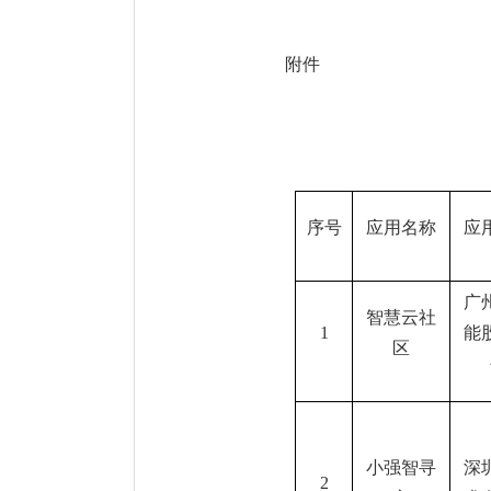
附件
序号
应用名称
应
广
智慧云社
1
能
区
小强智寻
深
2