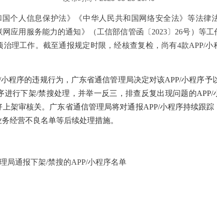
和国
个人信息保护法》《
中华人民共和国
网络安全法》等法律
联网应用服务能力的通知》（工信部信管函〔
2023
〕
26
号
）
等工
项治理工作。截至通报规定时限，经核查复检，尚有
4
款
APP
/
小
/
小程序
的违规行为，广东省通信管理局
决定对
该
APP/
小程序
予
序
进行下架
/
禁搜
处理，并举一反三，排查反复出现问题的
APP/
好上架审核关。
广东省通信管理局将对通报
APP/
小程序
持续跟踪
业务经营不良名单等后续处理措施。
理局通报
下架
/
禁搜
的
APP
/
小程序
名单