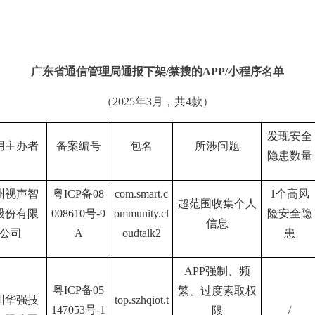
广东省通信管理局通报
下架
/
禁搜
的
APP
/
小程序
名单
（
202
5
年
3
月，共
4
款）
发现安全
用主办者
备案编号
包名
所涉问题
隐患数量
州视声智
粤
ICP
备
08
com.smart.c
1
个高风
超范围收集个人
股份有限
008610
号
-9
ommunity.cl
险安全隐
信息
公司
A
oudtalk2
患
APP
强制、频
粤
ICP
备
05
繁、过度索取权
圳华强技
top.szhqiot.t
147053
号
-1
/
限