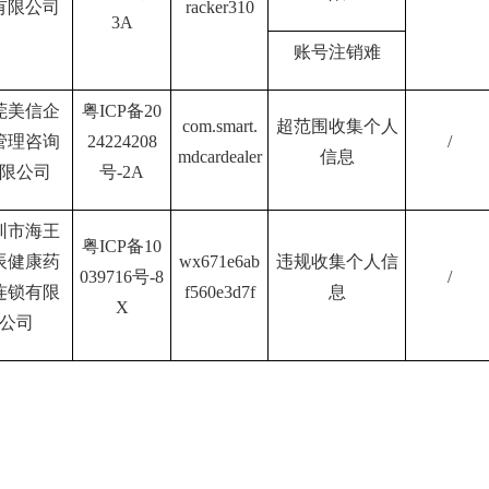
有限公司
racker310
3A
账号注销难
莞美信企
粤
ICP
备
20
com.smart.
超范围收集个人
管理咨询
24224208
/
mdcardealer
信息
限公司
号
-2A
圳市海王
粤
ICP
备
10
辰健康药
wx671e6ab
违规收集个人信
039716
号
-8
/
连锁有限
f560e3d7f
息
X
公司