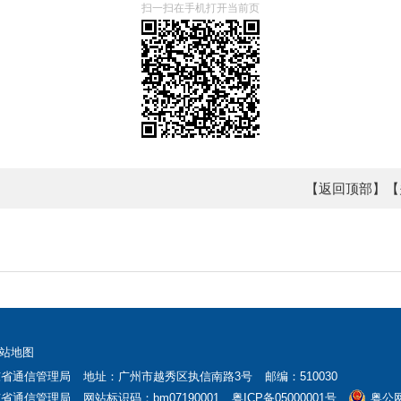
扫一扫在手机打开当前页
【返回顶部】
【
站地图
东省通信管理局
地址：广州市越秀区执信南路3号
邮编：510030
东省通信管理局
网站标识码：bm07190001
粤ICP备05000001号
粤公网