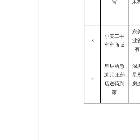
宝
术
东
小美二手
3
业
车车商版
有
星辰药急
深
送
海王药
星
4
店送药到
房
家