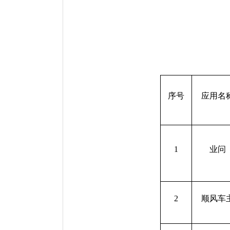
序号
应用名
1
业问
2
顺风车