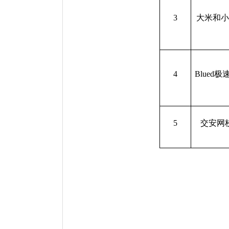
3
大米和小
4
Blued极
5
交安网