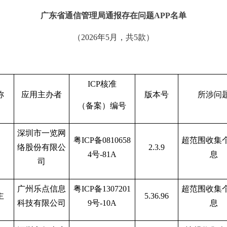
广东省通信管理局通报存在问题
APP
名单
（
202
6
年
5
月，共
5
款）
ICP
核准
称
应用主办者
版本号
所涉问
（备案）编号
深圳市一览网
粤
ICP备0810658
超范围收集
络股份有限公
2.3.9
4号-81A
息
司
广州乐点信息
粤
ICP备1307201
超范围收集
主
5.36.96
科技有限公司
9号-10A
息