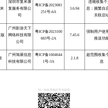
深圳市复米康
违规收集个
粤
ICP备2023081
米
复服务有限公
3.6.94
息；频繁自
251号-6A
司
关联启
广州影游天下
粤
ICP备2023100
强制用户使
速版
网络科技有限
7.45.6
683号-2A
推送功
公司
广州旭展信息
粤
ICP备1604644
超范围收集
校
2.1.8
科技有限公司
1号-3A
息
扫一扫在手机打开当前页