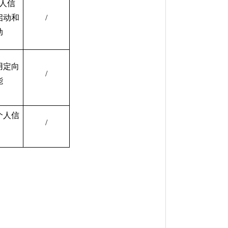
人信
启动和
/
动
用定向
/
能
个人信
/